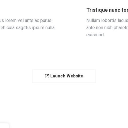
Tristique nunc fo
us lorem vel ante ac purus
Nullam lobortis lacus
ehicula sagittis ipsum nulla.
ante non nibh pharetr
euismod.
Launch Website
Next
project: