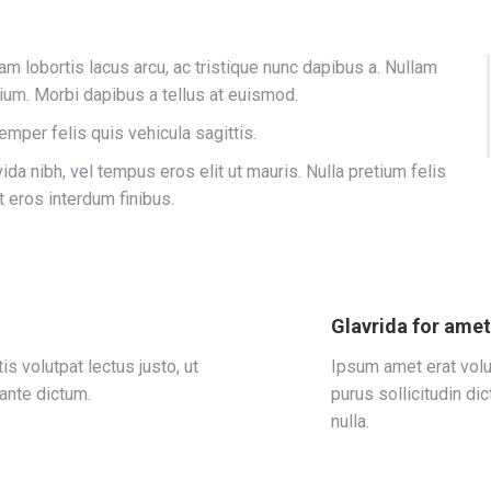
m lobortis lacus arcu, ac tristique nunc dapibus a. Nullam
tium. Morbi dapibus a tellus at euismod.
emper felis quis vehicula sagittis.
vida nibh, vel tempus eros elit ut mauris. Nulla pretium felis
 eros interdum finibus.
Glavrida for ame
s volutpat lectus justo, ut
Ipsum amet erat volu
 ante dictum.
purus sollicitudin di
nulla.