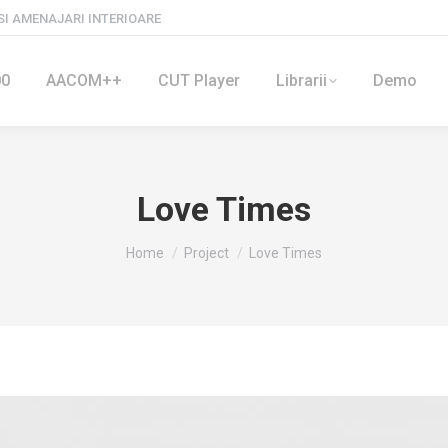
I AMENAJARI INTERIOARE
00
AACOM++
CUT Player
Librarii
Demo
Love Times
You are here:
Home
Project
Love Times