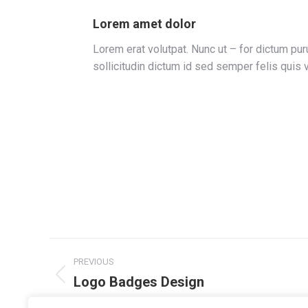
Lorem amet dolor
Lorem erat volutpat. Nunc ut – for dictum pur
sollicitudin dictum id sed semper felis quis v
Project
PREVIOUS
navigation
Logo Badges Design
Previous
project: